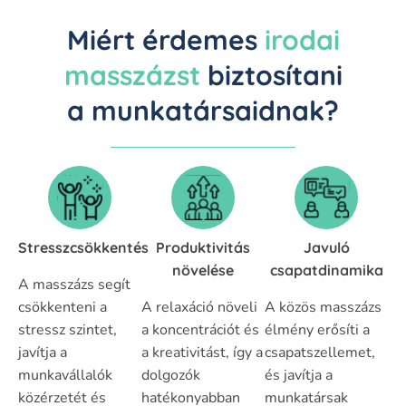
Miért érdemes
irodai
masszázst
biztosítani
a munkatársaidnak?
Stresszcsökkentés
Produktivitás
Javuló
növelése
csapatdinamika
A masszázs segít
csökkenteni a
A relaxáció növeli
A közös masszázs
stressz szintet,
a koncentrációt és
élmény erősíti a
javítja a
a kreativitást, így a
csapatszellemet,
munkavállalók
dolgozók
és javítja a
közérzetét és
hatékonyabban
munkatársak