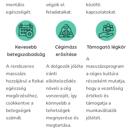
mentális
végzik el
közötti
egészségét.
feladataikat.
kapcsolatokat.
Kevesebb
Cégimázs
Támogató légkör
betegszabadság
erősítése
A
A rendszeres
A dolgozók jóléte
masszázsprogram
masszázs
iránti
a céges kultúra
hozzájárul a fizikai
elköteleződés
részeként mutatja,
egészség
növeli a cég
hogy a vezetőség
megőrzéséhez,
vonzerejét, így
értékeli és
csökkentve a
könnyebb a
támogatja a
betegségek
tehetségek
munkavállalók
számát.
megnyerése és
jólétét.
megtartása.